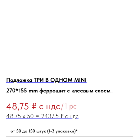
Подложка ТРИ В ОДНОМ MINI
По
270*155 mm феррошит с клеевым слоем
2
Количество 50 подложек + 1
Кол
₽ с ндс
48,75
/
1 pc
о
от 50 до 150 штук (1-3 упаковки)*