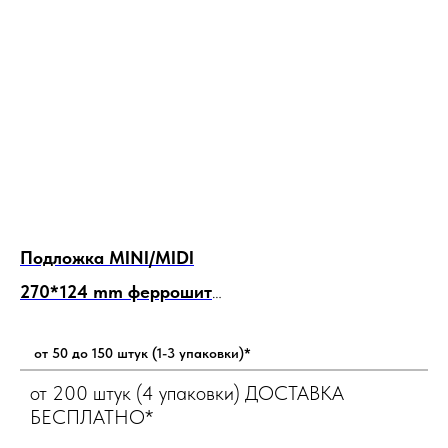
Подложка MINI/MIDI
По
270*124 mm феррошит
3
Количество 50 подложек + 1
Кол
4
от 50 до 150 штук (1-3 упаковки)*
от 200 штук (4 упаковки) ДОСТАВКА
БЕСПЛАТНО*