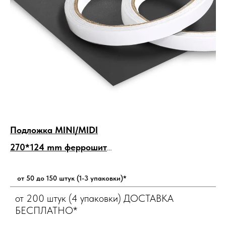
Подложка MINI/MIDI
По
270*124 mm феррошит
3
Количество 50 подложек + 1
Кол
4
от 50 до 150 штук (1-3 упаковки)*
от 200 штук (4 упаковки) ДОСТАВКА
БЕСПЛАТНО*