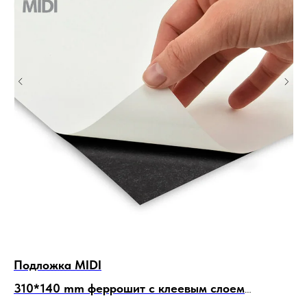
Подложка MIDI
П
310*140 mm феррошит
с клеевым слоем
31