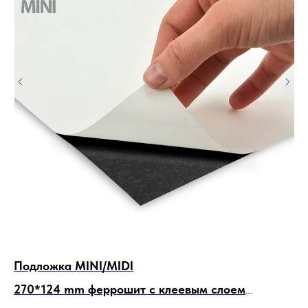
Подложка MINI/MIDI
По
270*124 mm феррошит с клеевым слоем
3