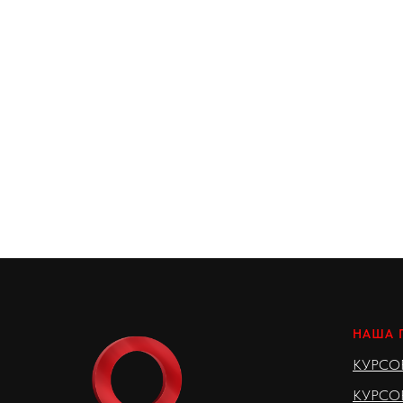
НАША 
КУР
СО
КУРСОР