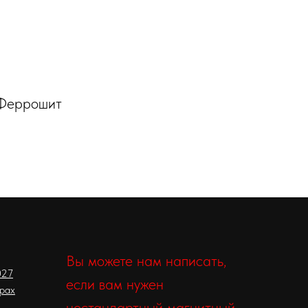
 Феррошит
Вы можете нам написать,
027
если вам нужен
орах
нестандартный магнитный