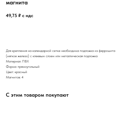
магнита
49,75
₽ с ндс
КУПИТЬ
Для крепления на календарной сетке необходима подложка из феррошита
(мягкое железо) с клеевым слоем или металлическая подложка
Материал: ПВХ
Форма: прямоугольный
Цвет: красный
Магнитов: 4
С этим товаром покупают