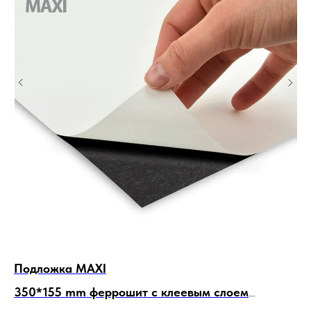
Подложка MAXI
По
350*155 mm феррошит
с клеевым слоем
3